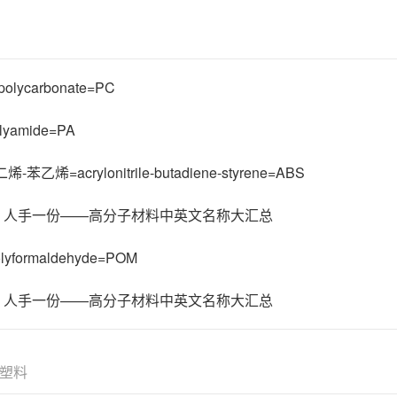
lycarbonate=PC
yamide=PA
苯乙烯=acrylonitrile-butadiene-styrene=ABS
yformaldehyde=POM
塑料