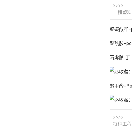
>>>>
工程塑料
聚碳酸酯=po
聚酰胺=pol
丙烯腈-丁二烯-
聚甲醛=Pol
>>>>
特种工程