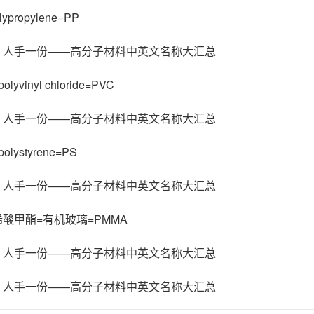
propylene=PP
yvinyl chloride=PVC
lystyrene=PS
酸甲酯=有机玻璃=PMMA