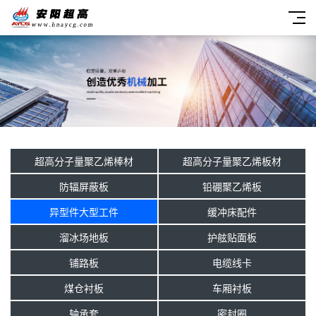
超高分子量聚乙烯棒材
超高分子量聚乙烯板材
防辐屏蔽板
铅硼聚乙烯板
异型件大型工件
缓冲床配件
溜冰场地板
护舷贴面板
铺路板
电缆线卡
煤仓衬板
车厢衬板
轴承套
密封圈