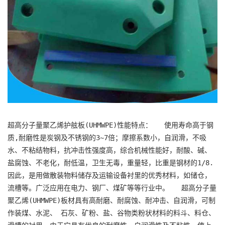
超高分子量聚乙烯护舷板(UHMWPE)性能特点：   使用寿命高于钢
质,耐磨性是炭钢及不锈钢的3~7倍；摩擦系数小，自润滑，不吸
水、不粘结物料，抗冲击性强度高，综合机械性能好，耐酸、碱、
盐腐蚀、不老化，耐低温，卫生无毒，重量轻，比重是钢材的1/8.
因此，是用做散装物料储存及运输设备衬里的优秀材料，如储仓，
流槽等。广泛应用在电力、钢厂、煤矿等等行业中。   超高分子量
聚乙烯(UHMWPE)板材具有高耐磨、耐腐蚀、耐冲击、自润滑，可制
作装煤、水泥、 石灰、矿粉、盐、谷物类粉状材料的料斗、料仓、 