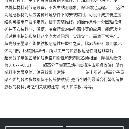
滑槽的衬里。由于它具有优良的耐摩性、自润滑性及不粘性，使上
述粉状材料对储运设备，不发生粘附现象，保证稳定运输。   这种
高耐磨板材为适应各种环境条件下的安装应用，可设计成拼装连接
结构可按用户要求定做，便于安装维修。如操作条件十分困难的煤
矿井下安装料斗、溜槽，冶金行业的供料漏斗等的应用，能解决输
送过程中粘结和堵料这个老大难问题，实现安全、高效正常生产。     
超高分子量聚乙烯护舷板耐磨性居塑料之首，比尼龙66和聚四氟乙
烯高4倍，比碳钢高6倍，所以生产的护舷板耐磨性能也非常好     
超高分子量聚乙烯护舷板自润滑性和聚四氟乙烯相当，摩擦系数仅
为0.07--0.11     超高分子量聚乙烯护舷板冲击能吸收值在所有
塑料中为最高值，消音效果非常好         综上所述,超高分子量
聚乙烯的各项参数都优于传统护舷版,是当今时代最适合代替传统护
舷板的材料,与之相关联的还有 码头护岸板.等等。