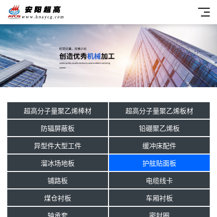
超高分子量聚乙烯棒材
超高分子量聚乙烯板材
防辐屏蔽板
铅硼聚乙烯板
异型件大型工件
缓冲床配件
溜冰场地板
护舷贴面板
铺路板
电缆线卡
煤仓衬板
车厢衬板
轴承套
密封圈