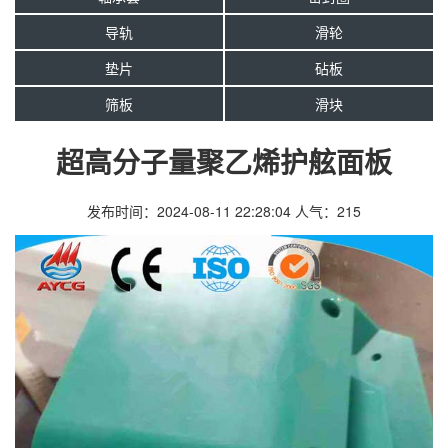
导轨
滑轮
垫片
砧板
筛板
滑块
超高分子量聚乙烯护舷面板
发布时间：2024-08-11 22:28:04
人气：
215